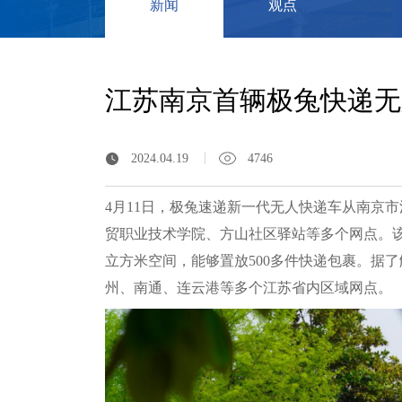
新闻
观点
江苏南京首辆极兔快递无人
2024.04.19
4746
4月11日，极兔速递新一代无人快递车从南京
贸职业技术学院、方山社区驿站等多个网点。
立方米空间，能够置放500多件快递包裹。据
州、南通、连云港等多个江苏省内区域网点。