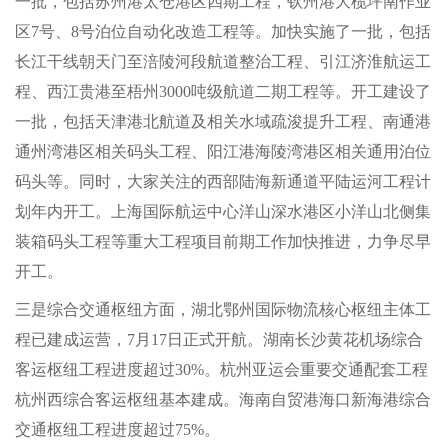
一批，包括苏州港太仓港区四期工程，钦州港大榄坪南作业
区7号、8号泊位自动化改造工程等。加快实施了一批，包括
长江干线朝天门至涪陵河段航道整治工程、引江济淮航运工
程、西江贵港至梧州3000吨级航道二期工程等。开工建设了
一批，包括天津港北航道及相关水域疏浚提升工程、南通港
通州湾港区相关码头工程、阳江港海陵湾港区相关通用泊位
码头等。同时，大家关注的西部陆海新通道平陆运河工程计
划年内开工。上海国际航运中心洋山深水港区小洋山北侧集
装箱码头工程等重大工程项目前期工作加快推进，力争尽早
开工。
三是综合交通枢纽方面，湖北鄂州国际物流核心枢纽主体工
程已建成运营，7月17日正式开航。湖南长沙黄花机场综合
客运枢纽工程进度超过30%。杭州亚运会重要交通配套工程
杭州西综合客运枢纽基本建成。海南自贸港海口新海港综合
交通枢纽工程进度超过75%。