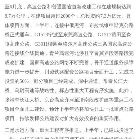
至6月底，高速公路和普通国省道新改建工程在建规模达到
8.7万公里，在建项目超过2000个，总投资约7.3万亿元。具
体项目方面，上半年，连接中俄黑河—布拉戈维申斯克公路
桥正式通车，G1523宁波至东莞高速公路、G1517莆田至炎
陵高速公路、G3011柳园至格尔木高速公路三条国家高速公
路连接线全线贯通，青兰高速河北涉县至晋冀界段等路段完
成改扩建，国家高速公路网络不断完善，骨干通道服务保障
能力进一步提升。川藏铁路配套公路项目全面开工，完成总
投资的50%，部分项目已经建成。深中通道、常泰长江大
桥、乌尉高速等战略性、标志性重大工程有序实施。此外，
张靖皋长江大桥、京台高速齐河至济南段改扩建等重点工程
项目全面开工建设。预计下半年还将加快开工一批重点公路
项目，持续发挥公路建设对扩大有效投资的重要作用。
二是水运方面，重大工程有序推进。上半年，已建成投运了