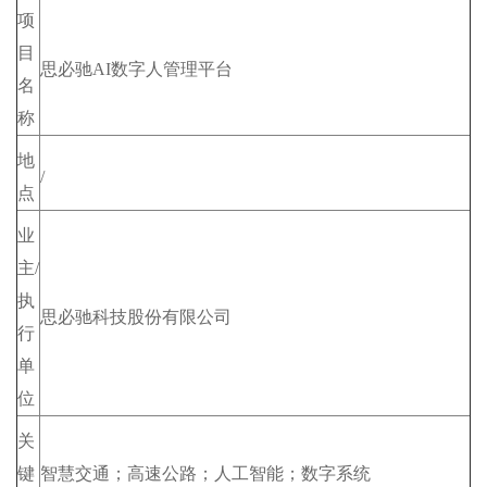
项
目
思必驰AI数字人管理平台
名
称
地
/
点
业
主/
执
思必驰科技股份有限公司
行
单
位
关
键
智慧交通；高速公路；人工智能；数字系统