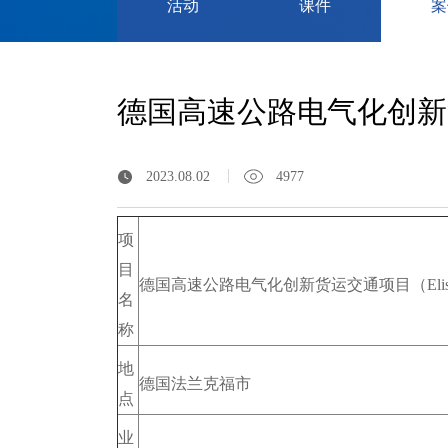
活动
课件
案
德国高速公路电气化创新货
2023.08.02
4977
项
目
德国高速公路电气化创新货运交通项目（Elis
名
称
地
德国法兰克福市
点
业