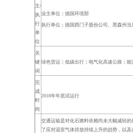
主/
业主单位：德国环境部
执
行
执行单位：德国西门子股份公司、黑森州当
单
位
关
键
绿色货运；低碳出行；电气化高速公路；能
词
完
成
2018年年底试运行
时
间
交通运输是对化石燃料依赖尚未大幅减轻的
了应对温室气体排放持续上升的趋势，以及