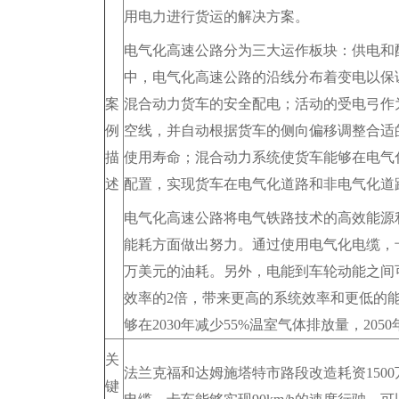
用电力进行货运的解决方案。
电气化高速公路分为三大运作板块：供电和
中，电气化高速公路的沿线分布着变电以保
案
混合动力货车的安全配电；活动的受电弓作
例
空线，并自动根据货车的侧向偏移调整合适
描
使用寿命；混合动力系统使货车能够在电气
述
配置，实现货车在电气化道路和非电气化道
电气化高速公路将电气铁路技术的高效能源
能耗方面做出努力。通过使用电气化电缆，卡车能
万美元的油耗。另外，电能到车轮动能之间可
效率的2倍，带来更高的系统效率和更低的能
够在2030年减少55%温室气体排放量，205
关
法兰克福和达姆施塔特市路段改造耗资1500
键