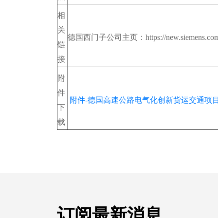
相
关
德国西门子公司主页：https://new.siemens.com/c
链
接
附
件
附件-德国高速公路电气化创新货运交通项目.
下
载
订阅最新消息