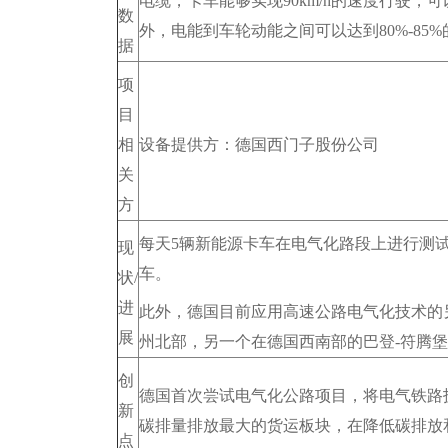
电缆，卡车能够实现90km/h的速度行驶，可
数
外，电能到车轮动能之间可以达到80%-8
据
项
目
相
设备提供方：德国西门子股份公司
关
方
每天5辆新能源卡车在电气化路段上进行测试，
现
车。
状/
进
此外，德国目前应用高速公路电气化技术的
展
州北部，另一个在德国西南部的巴登-符腾
创
德国首次尝试电气化公路项目，将电气铁路
新
碳排量排放最大的货运板块，在降低碳排放
点