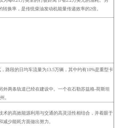
以为每6.21万英里的行驶距离节省2.2万美元的油耗。另
5%的转换率，是传统柴油发动机能量传递效率的2倍。
路段的日均车流量为13.5万辆，其中约有10%是重型卡
另外两条轨道已经在建设中。一个在石勒苏益格-荷斯坦
堡州。
技术的高效能源利用与交通的高灵活性相结合，并着眼于
和减少能耗方面做出努力。